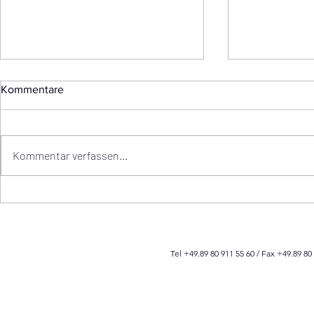
Kommentare
Impfungen
Kommentar verfassen...
Blutzuckerm
machen
Tel +49.89 80 911 55 60 / Fax +49.89 80 